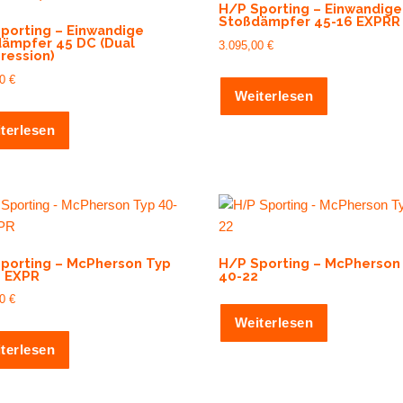
H/P Sporting – Einwandige
Stoßdämpfer 45-16 EXPRR
porting – Einwandige
ämpfer 45 DC (Dual
3.095,00
€
ession)
00
€
Weiterlesen
terlesen
porting – McPherson Typ
H/P Sporting – McPherson
 EXPR
40-22
00
€
Weiterlesen
terlesen