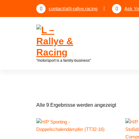
Z
contact(at)l-rallye.racing
Ask Yo
u
m
I
n
h
a
l
"motorsport is a family-business"
t
s
p
r
i
n
Alle 9 Ergebnisse werden angezeigt
g
e
n