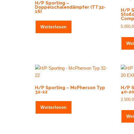
H/P Sporting –
Doppelschalendämpfer (TT32-
H/P S
16)
Stoßd
Compr
5.050,
Weiterlesen
Wei
H/P Sporting – McPherson Typ
H/P S
32-22
40-20
2.500,
Weiterlesen
Wei