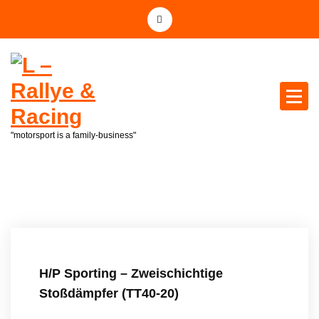
Z
u
m
I
n
h
a
l
"motorsport is a family-business"
t
s
p
r
i
n
g
e
H/P Sporting – Zweischichtige
n
Stoßdämpfer (TT40-20)